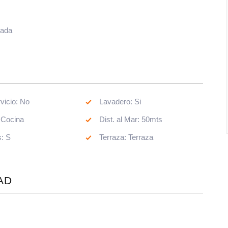
zada
Dep Servicio: No
Lavadero: Si
Cocina: Cocina
Dist. al Mar: 50mts
Muebles: S
Terraza: Terraza
AD