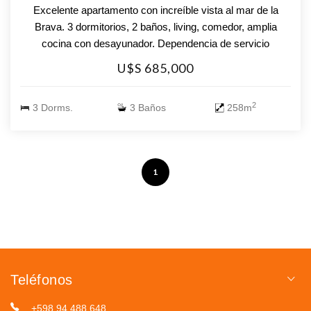
Excelente apartamento con increíble vista al mar de la
Brava. 3 dormitorios, 2 baños, living, comedor, amplia
cocina con desayunador. Dependencia de servicio
completa . Garage para tres coches. Excelente oportunidad
U$S 685,000
para alquiler consulte!!
2
3 Dorms.
3 Baños
258m
1
Teléfonos
+598 94 488 648