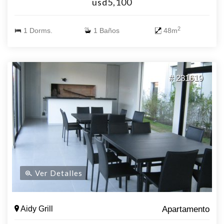
usd5,100
2
1 Dorms.
1 Baños
48m
# 231619
Ver Detalles
Aidy Grill
Apartamento