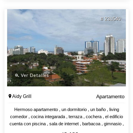
# 231540
Ver Detalles
Aidy Grill
Apartamento
Hermoso apartamento , un dormitorio , un baño , living
comedor , cocina integarada , terraza , cochera , el edificio
cuenta con piscina , sala de internet , barbacoa , gimnasio ,
recepcion las 24 hs . Valor U$S 190.000