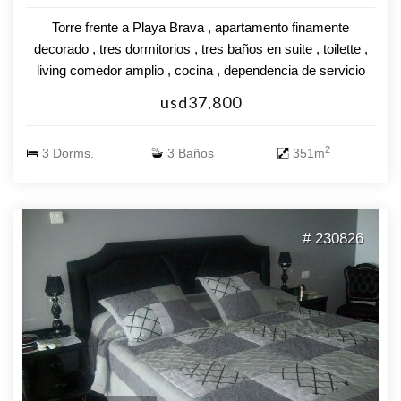
Torre frente a Playa Brava , apartamento finamente
decorado , tres dormitorios , tres baños en suite , toilette ,
living comedor amplio , cocina , dependencia de servicio
completa . Valor U$S 940.000
usd37,800
2
3 Dorms.
3 Baños
351m
# 230826