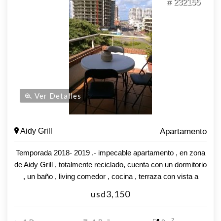
# 232155
Ver Detalles
Aidy Grill
Apartamento
Temporada 2018- 2019 .- impecable apartamento , en zona
de Aidy Grill , totalmente reciclado, cuenta con un dormitorio
, un baño , living comedor , cocina , terraza con vista a
avenida italia , proximo a Av. Gorlero , Playa Brava , Paya
usd3,150
Mansa , Hotel Conrad , supermercado ... consulte !!!
2