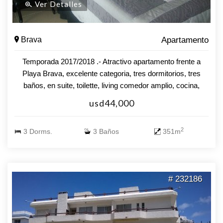
Ver Detalles
Brava
Apartamento
Temporada 2017/2018 .- Atractivo apartamento frente a
Playa Brava, excelente categoria, tres dormitorios, tres
baños, en suite, toilette, living comedor amplio, cocina,
terraza, garage. Hay una suma MUY IMPORTANTE en
usd44,000
instalaciones y decoraciones, va con todo incluido en el
precio, lo ultimo de decoracion, amoblamiento y
2
3 Dorms.
3 Baños
351m
equipamiento Valor U$S 940.000 .
# 232186