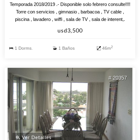
Temporada 2018/2019 .- Disponible solo febrero consulte!!!!
Torre con servicios , gimnasio , barbacoa , TV cable ,
piscina , lavadero , wiffi , sala de TV , sala de interent,.
Apartamento totalmente equipado , piso 11 con vista a
usd3,500
playa Mansa y Playa Brava , un dormitorio , un baño , living
comedor , cocina integrada , terraza .
2
1 Dorms.
1 Baños
46m
# 20357
Ver Detalles