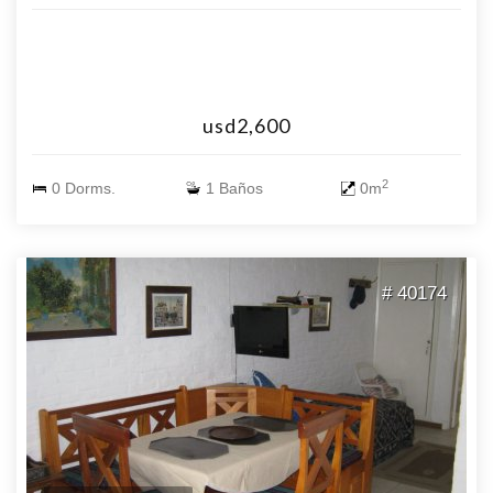
usd2,600
2
0 Dorms.
1 Baños
0m
# 40174