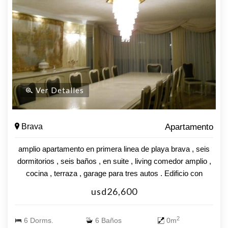
Ver Detalles
Brava
Apartamento
amplio apartamento en primera linea de playa brava , seis
dormitorios , seis baños , en suite , living comedor amplio ,
cocina , terraza , garage para tres autos . Edificio con
servicio de mucamas , piscina climatizada , play room ,
usd26,600
gimnasio . Valor U$S 1.650.000
2
6 Dorms.
6 Baños
0m