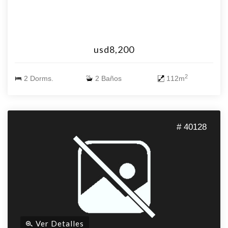
usd8,200
2
2 Dorms.
2 Baños
112m
# 40128
Ver Detalles