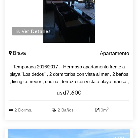
Ver Detalles
Brava
Apartamento
Temporada 2016/2017 .- Hermoso apartamento frente a
playa ¨Los dedos¨ , 2 dormitorios con vista al mar , 2 baños
, living comedor , cocina , terraza con vista a playa mansa ,
garage , el edificio cuenta con servicio de mucamas ,
usd7,600
yacuzi , gimnasio , sauna , wiffi , consulte !!!!!
2
2 Dorms.
2 Baños
0m