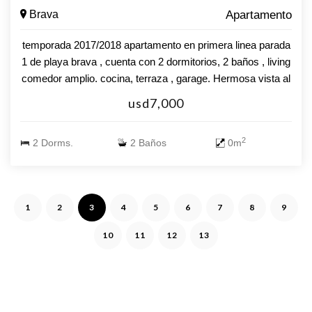
Brava
Apartamento
temporada 2017/2018 apartamento en primera linea parada
1 de playa brava , cuenta con 2 dormitorios, 2 baños , living
comedor amplio. cocina, terraza , garage. Hermosa vista al
mar, consulte !!!!
usd7,000
2
2 Dorms.
2 Baños
0m
1
2
3
4
5
6
7
8
9
10
11
12
13