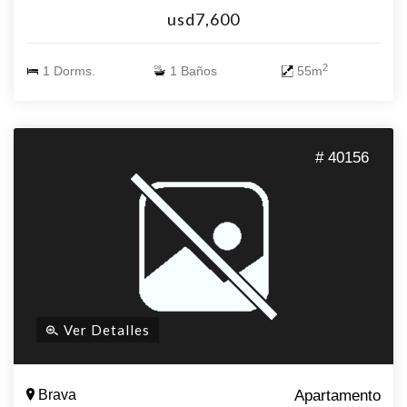
Valor U$S 160.000
usd7,600
2
1 Dorms.
1 Baños
55m
# 40156
Ver Detalles
Brava
Apartamento