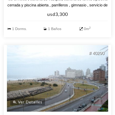
cerrada y piscina abierta , parrilleros , gimnasio , servicio de
mucamas , el apartamento cuenta con un dormitorio , un
usd3,300
baño , living comedor , cocina
2
1 Dorms.
1 Baños
0m
# 40290
Ver Detalles