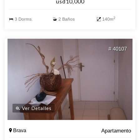
usd10,000
garage, consulte !!!
2
3 Dorms.
2 Baños
140m
# 40107
Ver Detalles
Brava
Apartamento